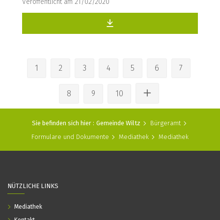
Veröffentlicht am 21/02/2020
1
2
3
4
5
6
7
8
9
10
Sie befinden sich hier :
Gemeinde Wiltz
Bürgeramt
Formulare und Dokumente
Mediathek
Mediathek
NÜTZLICHE LINKS
Mediathek