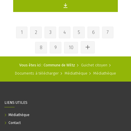
1
2
3
4
5
6
7
8
9
10
Vous êtes ici :
Commune de Wiltz
Guichet citoyen
Documents à télécharger
Médiathèque
Médiathèque
LIENS UTILES
Médiathèque
Contact