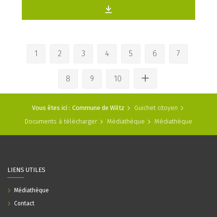
1
2
3
4
5
6
7
8
9
10
Vous êtes ici :
Commune de Wiltz
Guichet citoyen
Documents à télécharger
Médiathèque
Médiathèque
LIENS UTILES
Médiathèque
Contact