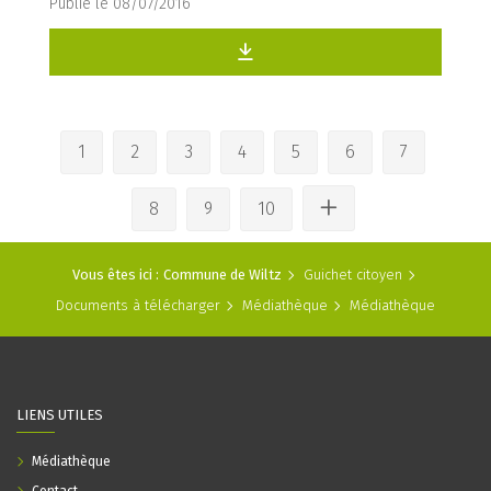
Publié le 08/07/2016
1
2
3
4
5
6
7
8
9
10
Vous êtes ici :
Commune de Wiltz
Guichet citoyen
Documents à télécharger
Médiathèque
Médiathèque
LIENS UTILES
Médiathèque