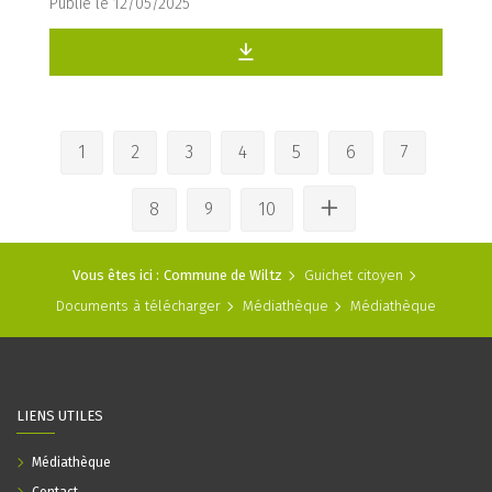
Publié le 12/05/2025
1
2
3
4
5
6
7
8
9
10
Vous êtes ici :
Commune de Wiltz
Guichet citoyen
Documents à télécharger
Médiathèque
Médiathèque
LIENS UTILES
Médiathèque