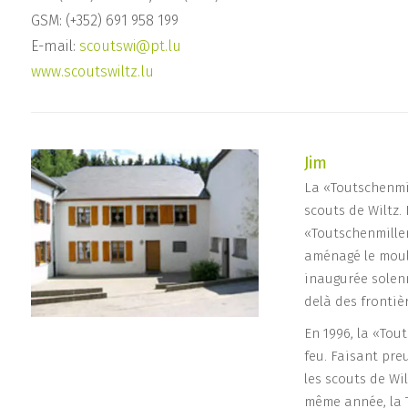
GSM: (+352) 691 958 199
E-mail:
scoutswi@pt.lu
www.scoutswiltz.lu
Jim
La «Toutschenmill
scouts de Wiltz.
«Toutschenmillen
aménagé le moul
inaugurée solenn
delà des fronti
En 1996, la «Tou
feu. Faisant pr
les scouts de Wi
même année, la 