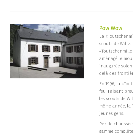
Pow Wow
La «Toutschenmill
scouts de Wiltz.
«Toutschenmillen
aménagé le moul
inaugurée solenn
delà des fronti
En 1996, la «Tou
feu. Faisant pr
les scouts de Wi
même année, la 
jeunes gens.
Rez de chaussée:
gamme complète d