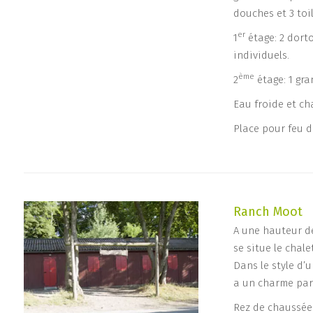
douches et 3 toil
er
1
étage: 2 dortoi
individuels.
ème
2
étage: 1 gra
Eau froide et ch
Place pour feu d
Ranch Moot
A une hauteur de
se situe le chal
Dans le style d’
a un charme part
Rez de chaussée: