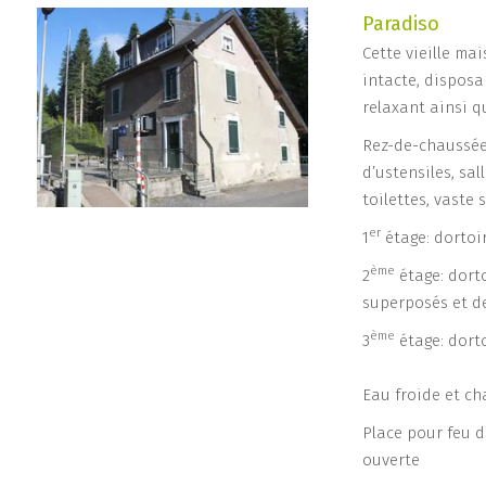
Paradiso
Cette vieille ma
intacte, disposa
relaxant ainsi q
Rez-de-chaussée
d’ustensiles, sal
toilettes, vaste 
er
1
étage: dortoir
ème
2
étage: dorto
superposés et d
ème
3
étage: dort
Eau froide et ch
Place pour feu d
ouverte