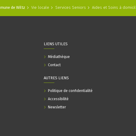
mune de Wiltz
Vie locale
Services Seniors
Aides et Soins à domicil
LIENS UTILES
Médiathèque
Contact
AUTRES LIENS
Politique de confidentialité
Accessibilité
Newsletter