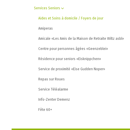
Services Seniors
Aides et Soins à domicile / Foyers de jour
Amiperas
Amicale «Les Amis de la Maison de Retraite Wiltz asbl»
Centre pour personnes âgées «Geenzeblei»
Résidence pour seniors «Eisknippchen»
Service de proximité «Eise Gudden Noper»
Repas sur Roues
Service Téléalarme
Info-Zenter Demenz
Fête 60+