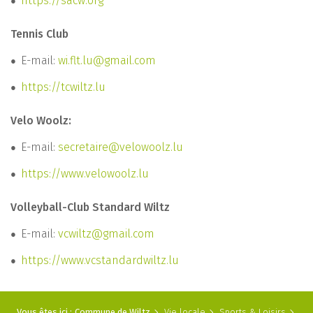
https://sacw.org
Tennis Club
E-mail:
wi.flt.lu@gmail.com
https://tcwiltz.lu
Velo Woolz:
E-mail:
secretaire@velowoolz.lu
https://www.velowoolz.lu
Volleyball-Club Standard Wiltz
E-mail:
vcwiltz@gmail.com
https://www.vcstandardwiltz.lu
Vous êtes ici :
Commune de Wiltz
Vie locale
Sports & Loisirs