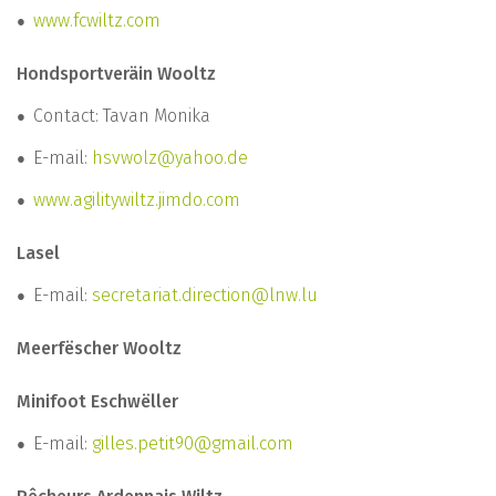
www.fcwiltz.com
Hondsportveräin Wooltz
Contact: Tavan Monika
E-mail:
hsvwolz@yahoo.de
www.agilitywiltz.jimdo.com
Lasel
E-mail:
secretariat.direction@lnw.lu
Meerfëscher Wooltz
Minifoot Eschwëller
E-mail:
g
illes.petit90@gmail.com