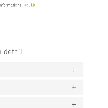
informations :
Kaul.lu
n détail