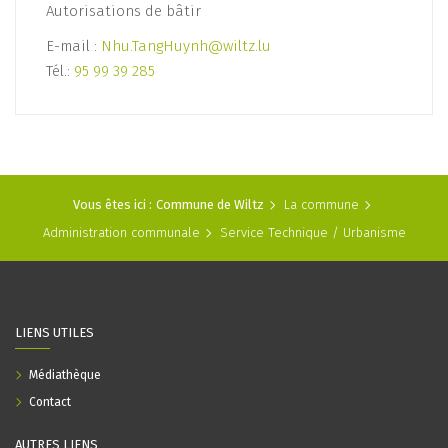
Autorisations de bâtir
E-mail :
Nhu.TangHuynh@wiltz.lu
Tél.:
95 99 39 285
Vous êtes ici :
Commune de Wiltz
La commune
Administration communale
Service Technique / Urbanisme
LIENS UTILES
Médiathèque
Contact
AUTRES LIENS