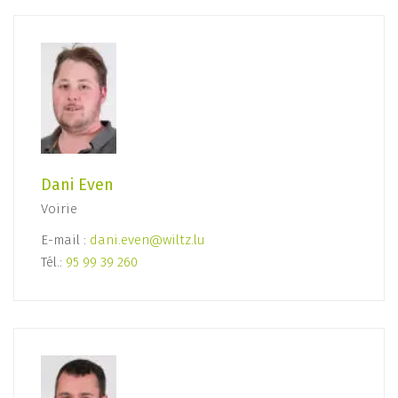
Dani Even
Voirie
E-mail :
dani.even@wiltz.lu
Tél.:
95 99 39 260