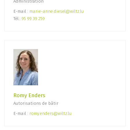
Administration
E-mail :
marie-anne.diesel@wiltz.lu
Tél.:
95 99 39 259
Romy Enders
Autorisations de bâtir
E-mail :
romy.enders@wiltz.lu