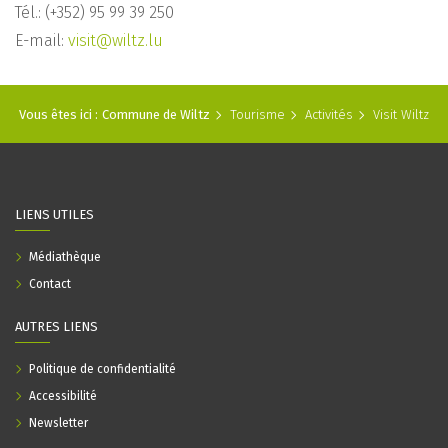
Tél.: (+352) 95 99 39 250
E-mail:
visit@wiltz.lu
Vous êtes ici :
Commune de Wiltz
Tourisme
Activités
Visit Wiltz
LIENS UTILES
Médiathèque
Contact
AUTRES LIENS
Politique de confidentialité
Accessibilité
Newsletter