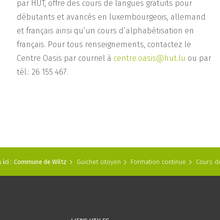
par HUT, offre des cours de langues gratuits pour
débutants et avancés en luxembourgeois, allemand
et français ainsi qu’un cours d’alphabétisation en
français. Pour tous renseignements, contactez le
Centre Oasis par courriel à
centre.oasis@hut.lu
ou par
tél.: 26 155 467.
ici :
Commune de Wiltz
Guichet citoyen
Formation continue
Cours d