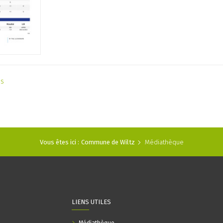
as
Vous êtes ici :
Commune de Wiltz
Médiathèque
LIENS UTILES