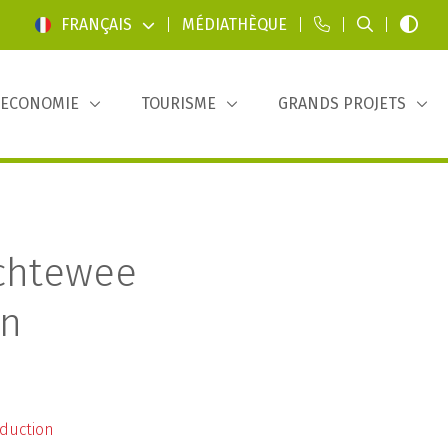
FRANÇAIS
|
MÉDIATHÈQUE
|
|
|
ECONOMIE
TOURISME
GRANDS PROJETS
chtewee
on
duction