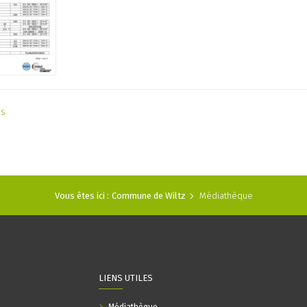
as
Vous êtes ici :
Commune de Wiltz
Médiathèque
LIENS UTILES