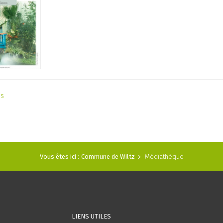
as
Vous êtes ici :
Commune de Wiltz
Médiathèque
LIENS UTILES