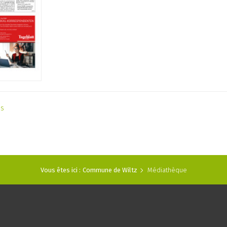
as
Vous êtes ici :
Commune de Wiltz
Médiathèque