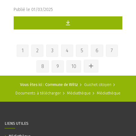
Publié le 01/03/2025
1
2
3
4
5
6
7
8
9
10
Vous êtes ici :
Commune de Wiltz
Guichet citoyen
Documents à télécharger
Médiathèque
Médiathèque
LIENS UTILES