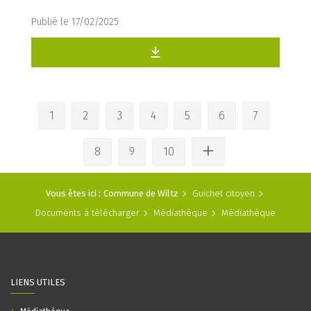
Publié le 17/02/2025
1
2
3
4
5
6
7
8
9
10
Vous êtes ici :
Commune de Wiltz
Guichet citoyen
Documents à télécharger
Médiathèque
Médiathèque
LIENS UTILES