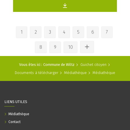
1
2
3
4
5
6
7
8
9
10
Vous êtes ici :
Commune de Wiltz
Guichet citoyen
Documents à télécharger
Médiathèque
Médiathèque
LIENS UTILES
Médiathèque
Contact