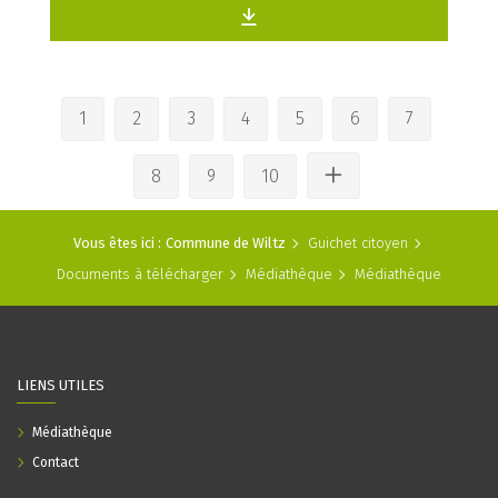
1
2
3
4
5
6
7
8
9
10
Vous êtes ici :
Commune de Wiltz
Guichet citoyen
Documents à télécharger
Médiathèque
Médiathèque
LIENS UTILES
Médiathèque
Contact