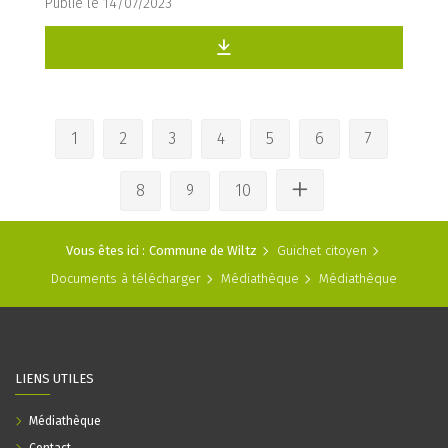
Publié le 14/07/2023
1
2
3
4
5
6
7
8
9
10
Vous êtes ici :
Commune de Wiltz
Guichet citoyen
Documents à télécharger
Médiathèque
Médiathèque
LIENS UTILES
Médiathèque