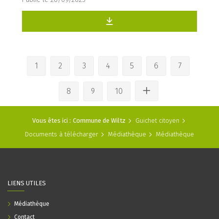
1
2
3
4
5
6
7
8
9
10
Vous êtes ici :
Commune de Wiltz
Guichet citoyen
Documents à télécharger
Médiathèque
Médiathèque
LIENS UTILES
Médiathèque
Contact