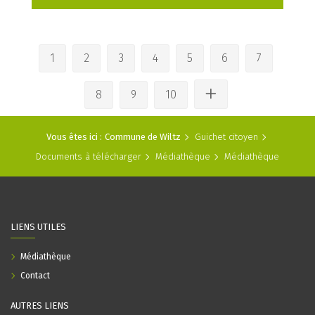
1
2
3
4
5
6
7
8
9
10
Vous êtes ici :
Commune de Wiltz
Guichet citoyen
Documents à télécharger
Médiathèque
Médiathèque
LIENS UTILES
Médiathèque
Contact
AUTRES LIENS