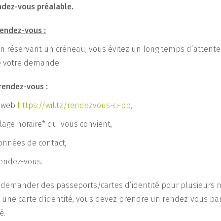
ndez-vous préalable.
endez-vous :
En réservant un créneau, vous évitez un long temps d’attent
e votre demande.
endez-vous :
e web
https://wil.tz/rendezvous-ci-pp
,
lage horaire* qui vous convient,
onnées de contact,
rendez-vous.
z demander des passeports/cartes d’identité pour plusieurs
 une carte d'identité, vous devez prendre un rendez-vous pa
é.