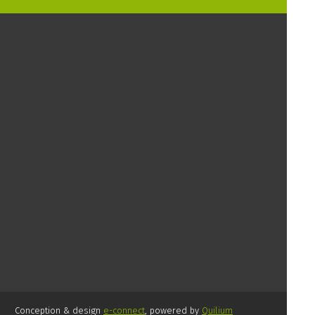
Conception & design
e-connect
, powered by
Quilium