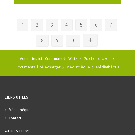
1
2
3
4
5
6
7
8
9
10
Vous êtes ici :
Commune de Wiltz
Guichet citoyen
Documents à télécharger
Médiathèque
Médiathèque
LIENS UTILES
Médiathèque
Contact
AUTRES LIENS