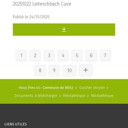
20251022 Leiteschbach Cuve
Publié le 24/10/2025
1
2
3
4
5
6
7
8
9
10
Vous êtes ici :
Commune de Wiltz
Guichet citoyen
Documents à télécharger
Médiathèque
Médiathèque
LIENS UTILES