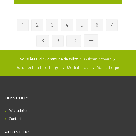
1
2
3
4
5
6
7
8
9
10
Vous êtes ici :
Commune de Wiltz
Guichet citoyen
Documents à télécharger
Médiathèque
Médiathèque
LIENS UTILES
Médiathèque
Contact
AUTRES LIENS