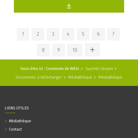
1
2
3
4
5
6
7
8
9
10
Vous êtes ici :
Commune de Wiltz
Guichet citoyen
Documents à télécharger
Médiathèque
Médiathèque
LIENS UTILES
Médiathèque
Contact