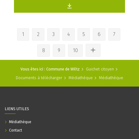
1
2
3
4
5
6
7
8
9
10
Vous êtes ici :
Commune de Wiltz
Guichet citoyen
Documents à télécharger
Médiathèque
Médiathèque
LIENS UTILES
Médiathèque
Contact