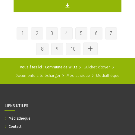
1
2
3
4
5
6
7
8
9
10
Vous êtes ici :
Commune de Wiltz
Guichet citoyen
Documents à télécharger
Médiathèque
Médiathèque
LIENS UTILES
Médiathèque
Contact