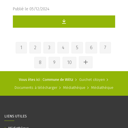
Publié le 05/12/2024
1
2
3
4
5
6
7
8
9
10
Vous êtes ici :
Commune de Wiltz
Guichet citoyen
Documents à télécharger
Médiathèque
Médiathèque
LIENS UTILES