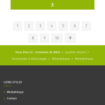
1
2
3
4
5
6
7
8
9
10
Vous êtes ici :
Commune de Wiltz
Guichet citoyen
Documents à télécharger
Médiathèque
Médiathèque
LIENS UTILES
Médiathèque
Contact