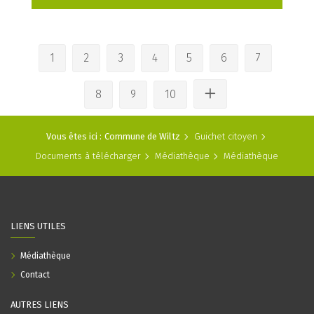
1
2
3
4
5
6
7
8
9
10
Vous êtes ici :
Commune de Wiltz
Guichet citoyen
Documents à télécharger
Médiathèque
Médiathèque
LIENS UTILES
Médiathèque
Contact
AUTRES LIENS