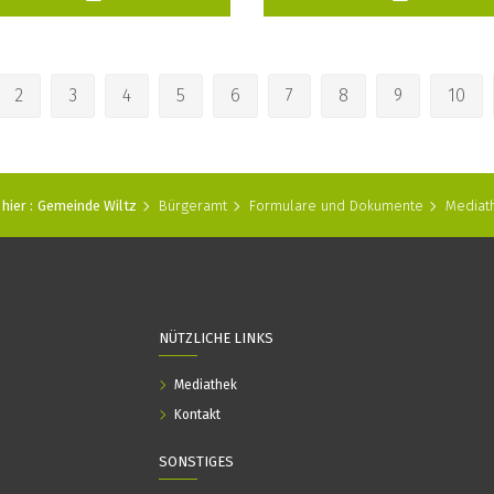
2
3
4
5
6
7
8
9
10
hier :
Gemeinde Wiltz
Bürgeramt
Formulare und Dokumente
Mediat
NÜTZLICHE LINKS
Mediathek
Kontakt
SONSTIGES