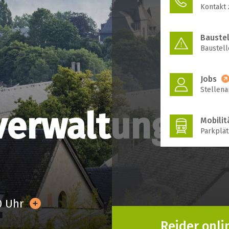
Kontakt
Bauste
Baustell
Jobs
Stellena
erwaltung
Mobilit
Parkplät
30 Uhr
Reider onli