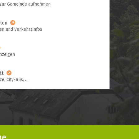
 zur Gemeinde aufnehmen
llen
en und Verkehrsinfos
nzeigen
ät
ze, City-Bus, …
ne