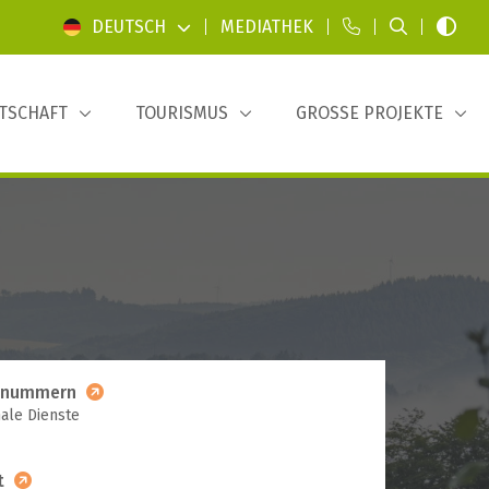
DEUTSCH
|
MEDIATHEK
|
|
|
TSCHAFT
TOURISMUS
GROSSE PROJEKTE
nnummern
le Dienste
t