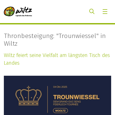
Thronbesteigung: "Trounwiessel" in
Wiltz
Wiltz feiert seine Vielfalt am längsten Tisch des
Landes