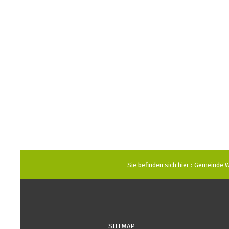
Sie befinden sich hier :
Gemeinde W
SITEMAP