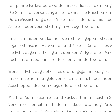
Temporäre Parkverbote werden ausschließlich dann ange
Die Gemeindeverwaltung achtet darauf, die Einschränkung
Durch Missachtung dieser Verkehrsschilder und das Bloc
Arbeiten oder Veranstaltungen verzögert werden.
Im schlimmsten Fall können sie nicht wie geplant stattf
organisatorischen Aufwänden und Kosten. Daher ich es wi
die Fahrzeuge rechtzeitig umzuparken. Aufgestellte Par
noch entfernt oder in ihrer Position verändert werden.
Wer sein Fahrzeug trotz eines ordnungsgemäß ausgeschi
muss mit einem Bußgeld von 24 € rechnen. In besonder
Abschleppen des Fahrzeugs erforderlich werden.
Mit Ihrer Aufmerksamkeit und Rücksichtnahme leisten Sie
Verkehrssicherheit und helfen mit, dass notwendige A
und ohne unnötige Verzögerungen durchgeführt werde