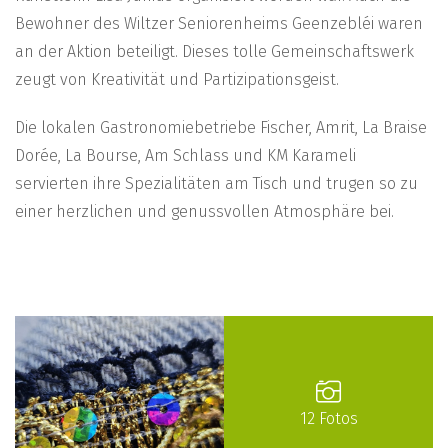
Bewohner des Wiltzer Seniorenheims Geenzebléi waren
an der Aktion beteiligt. Dieses tolle Gemeinschaftswerk
zeugt von Kreativität und Partizipationsgeist.
Die lokalen Gastronomiebetriebe Fischer, Amrit, La Braise
Dorée, La Bourse, Am Schlass und KM Karameli
servierten ihre Spezialitäten am Tisch und trugen so zu
einer herzlichen und genussvollen Atmosphäre bei.
12 Fotos