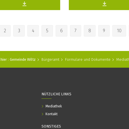
2
3
4
5
6
7
8
9
10
hier :
Gemeinde Wiltz
Bürgeramt
Formulare und Dokumente
Mediat
NÜTZLICHE LINKS
Mediathek
Kontakt
SONSTIGES