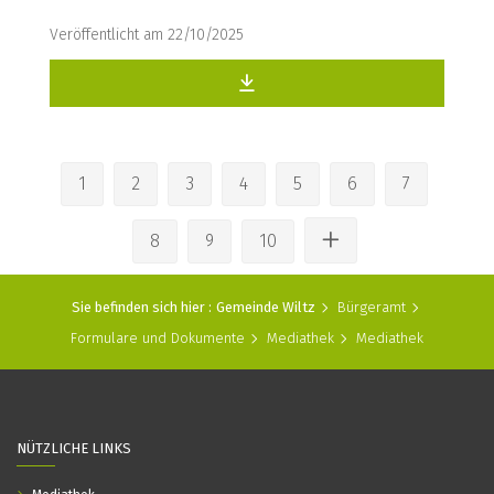
Veröffentlicht am 22/10/2025
1
2
3
4
5
6
7
8
9
10
Sie befinden sich hier :
Gemeinde Wiltz
Bürgeramt
Formulare und Dokumente
Mediathek
Mediathek
NÜTZLICHE LINKS