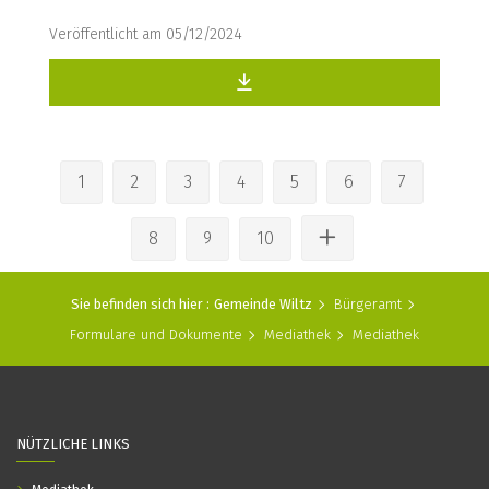
Veröffentlicht am 05/12/2024
1
2
3
4
5
6
7
8
9
10
Sie befinden sich hier :
Gemeinde Wiltz
Bürgeramt
Formulare und Dokumente
Mediathek
Mediathek
NÜTZLICHE LINKS