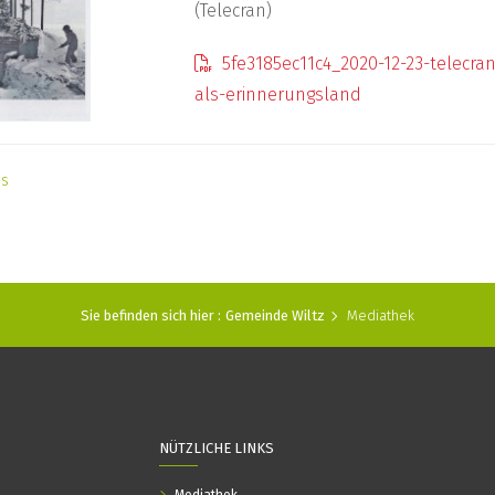
(Telecran)
5fe3185ec11c4_2020-12-23-telecr
als-erinnerungsland
as
Sie befinden sich hier :
Gemeinde Wiltz
Mediathek
NÜTZLICHE LINKS