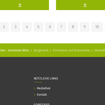
2
3
4
5
6
7
8
9
10
hier :
Gemeinde Wiltz
Bürgeramt
Formulare und Dokumente
Mediat
NÜTZLICHE LINKS
Mediathek
Kontakt
SONSTIGES