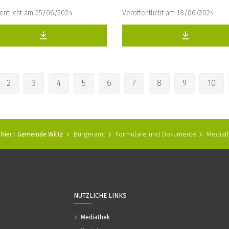
fentlicht am 25/06/2024
Veröffentlicht am 18/06/2024
2
3
4
5
6
7
8
9
10
hier :
Gemeinde Wiltz
Bürgeramt
Formulare und Dokumente
Mediat
NÜTZLICHE LINKS
Mediathek