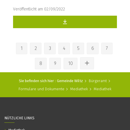
Veröffentlicht am 02/09/2022
1
2
3
4
5
6
7
8
9
10
Sie befinden sich hier :
Gemeinde Wiltz
Bürgeramt
Formulare und Dokumente
Mediathek
Mediathek
NÜTZLICHE LINKS