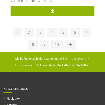
Veröffentlicht am 01/10/2023
1
2
3
4
5
6
7
8
9
10
Sie befinden sich hier :
Gemeinde Wiltz
Bürgeramt
Formulare und Dokumente
Mediathek
Mediathek
NÜTZLICHE LINKS
Mediathek