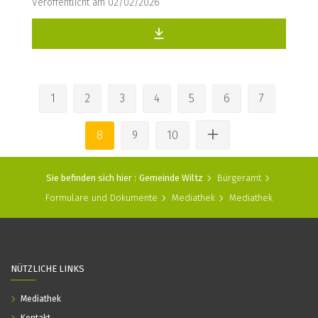
Veröffentlicht am 02/02/2026
1
2
3
4
5
6
7
8
9
10
Sie befinden sich hier :
Gemeinde Wiltz
Bürgeramt
Formulare und Dokumente
Mediathek
Mediathek
NÜTZLICHE LINKS
Mediathek