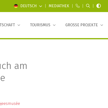
DEUTSCH
|
MEDIATHEK
|
|
|
TSCHAFT
TOURISMUS
GROSSE PROJEKTE
uch am
e
pjeesmusée