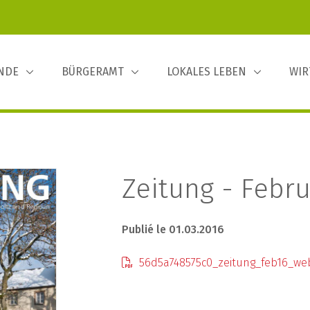
INDE
BÜRGERAMT
LOKALES LEBEN
WIR
Zeitung - Febru
Publié le 01.03.2016
56d5a748575c0_zeitung_feb16_we