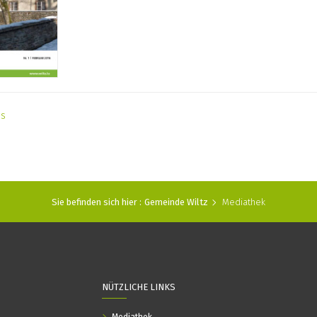
as
Sie befinden sich hier :
Gemeinde Wiltz
Mediathek
NÜTZLICHE LINKS