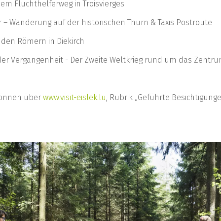
m Fluchthelferweg in Troisvierges
ur – Wanderung auf der historischen Thurn & Taxis Postroute
 den Römern in Diekirch
er Vergangenheit - Der Zweite Weltkrieg rund um das Zent
 können über
www.visit-eislek.lu
, Rubrik „Geführte Besichtigung