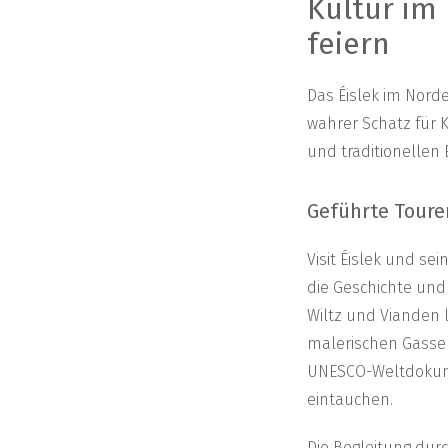
Kultur im 
feiern
Das Éislek im Norde
wahrer Schatz für 
und traditionellen 
Geführte Toure
Visit Éislek und se
die Geschichte und
Wiltz und Vianden 
malerischen Gassen
UNESCO-Weltdokumen
eintauchen.
Die Begleitung dur