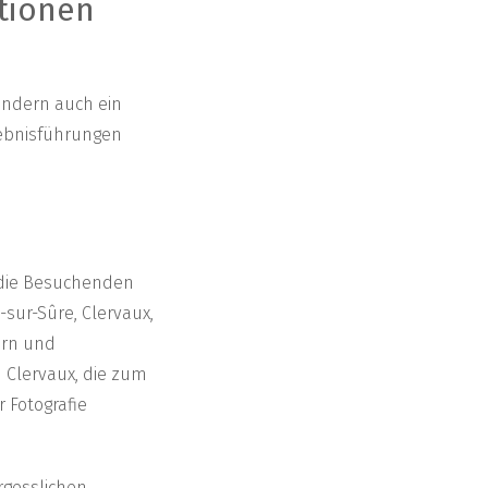
itionen
sondern auch ein
rlebnisführungen
, die Besuchenden
sur-Sûre, Clervaux,
ern und
 Clervaux, die zum
 Fotografie
rgesslichen