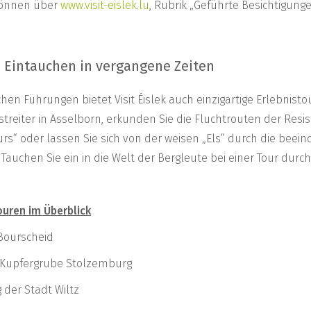
 können über
www.visit-eislek.lu
, Rubrik „Geführte Besichtigung
: Eintauchen in vergangene Zeiten
en Führungen bietet Visit Éislek auch einzigartige Erlebnisto
treiter in Asselborn, erkunden Sie die Fluchtrouten der Resi
urs“ oder lassen Sie sich von der weisen „Els“ durch die bee
Tauchen Sie ein in die Welt der Bergleute bei einer Tour durc
ouren im Überblick
Bourscheid
r Kupfergrube Stolzemburg
der Stadt Wiltz