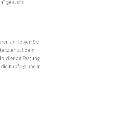
en“ gebucht
uren an. Folgen Sie
stenzler auf dem
indruckende Festung
h die Kupfergrube in