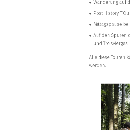
Wanderung auf de
Post History T’O
Mittagspause bei
Auf den Spuren d
und Troisvierges
Alle diese Touren
werden.