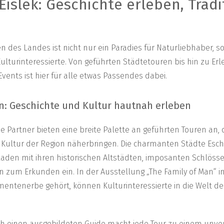
Éislek: Geschichte erleben, Trad
n des Landes ist nicht nur ein Paradies für Naturliebhaber, 
Kulturinteressierte. Von geführten Städtetouren bis hin zu E
Events ist hier für alle etwas Passendes dabei.
n: Geschichte und Kultur hautnah erleben
ine Partner bieten eine breite Palette an geführten Touren an
 Kultur der Region näherbringen. Die charmanten Städte Esch-
laden mit ihren historischen Altstädten, imposanten Schlöss
 zum Erkunden ein. In der Ausstellung „The Family of Man“ in
tenerbe gehört, können Kulturinteressierte in die Welt der
ch einen ausgebildeten Guide macht jede Tour zu einem unve