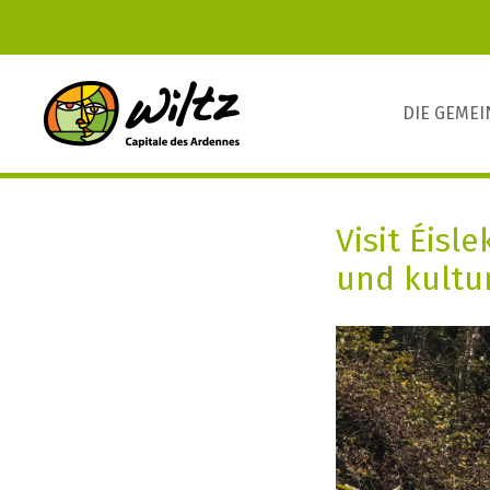
DIE GEME
Visit Éis
und kultu