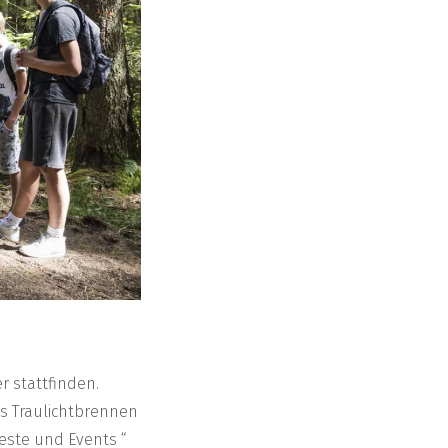
r stattfinden.
as Traulichtbrennen
este und Events “