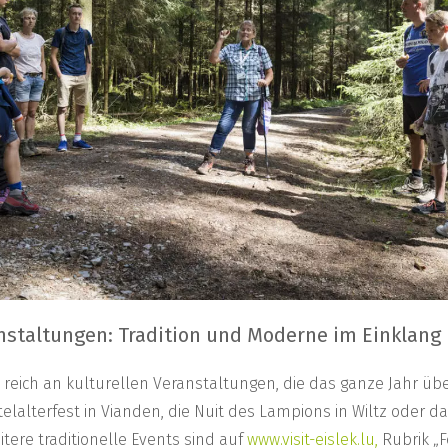
anstaltungen: Tradition und Moderne im Einklang
st reich an kulturellen Veranstaltungen, die das ganze Jahr übe
telalterfest in Vianden, die Nuit des Lampions in Wiltz oder d
tere traditionelle Events sind auf
www.visit-eislek.lu,
Rubrik „F